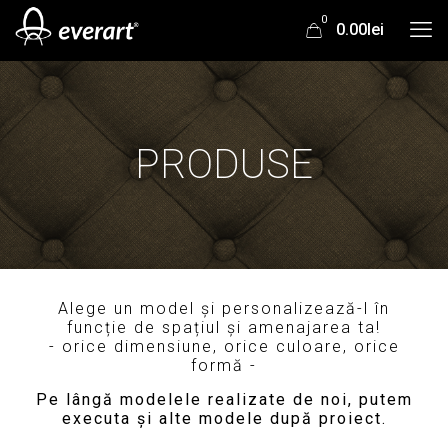
0
0.00lei
PRODUSE
Alege un model și personalizează-l în
funcție de spațiul și amenajarea ta!
- orice dimensiune, orice culoare, orice
formă -
Pe lângă modelele realizate de noi, putem
executa și alte modele după proiect.