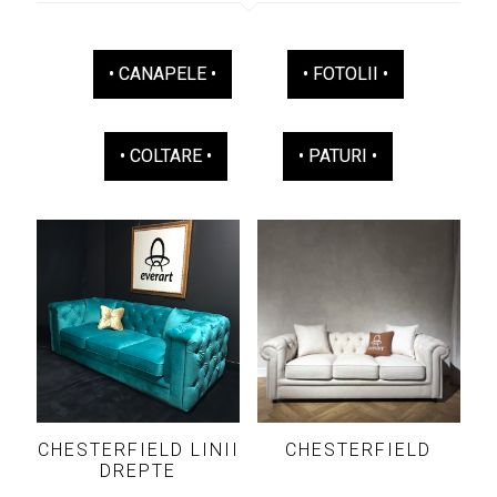
• CANAPELE •
• FOTOLII •
• COLTARE •
• PATURI •
CHESTERFIELD LINII
CHESTERFIELD
DREPTE