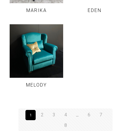
MARIKA
EDEN
MELODY
2
3
4
6
7
1
…
8