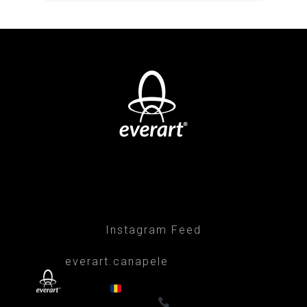
Instagram Feed
everart.canapele
Afacere de familie/Proiectare și productie
din 1999
Canapele, fotolii, paturi, draperii
- Premium
0722835611