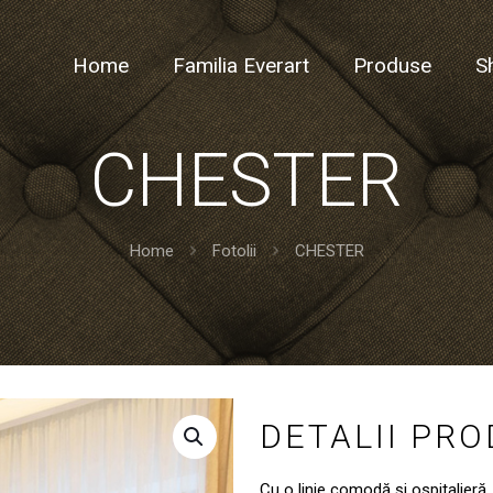
Home
Familia Everart
Produse
S
CHESTER
Home
Fotolii
CHESTER
DETALII PR
Cu o linie comodă și ospitalieră, 