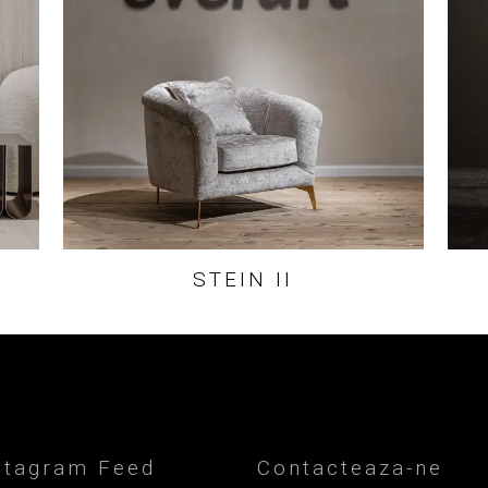
STEIN II
stagram Feed
Contacteaza-ne