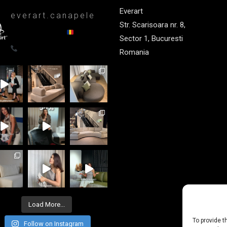
Everart
everart.canapele
Str. Scarisoara nr. 8,
Afacere de familie/Proiectare și
productie din 1999
Canapele,
Sector 1, Bucuresti
fotolii, paturi, draperii - Premium
0722835611
Romania
+40 722 835 611
office@everart.ro
Load More...
To provide t
Follow on Instagram