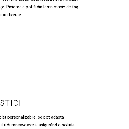
nțe. Picioarele pot fi din lemn masiv de fag
ori diverse.
STICI
let personalizabile, se pot adapta
iului dumneavoastră, asigurând o soluție