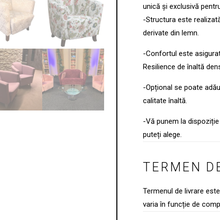
unică și exclusivă pentru
-Structura este realizat
derivate din lemn.
-Confortul este asigura
Resilience de înaltă dens
-Opțional se poate ad
calitate înaltă.
-Vă punem la dispoziție 
puteți alege.
TERMEN DE
Termenul de livrare est
varia în funcție de comp