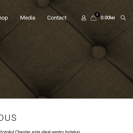
0
hop
Media
Contact
0.00lei
ODUS
fotoliul Chester este ideal pentru hoteluri,