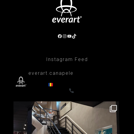
Facebook
Instagram
YouTube
TikTok
Instagram Feed
everart.canapele
Afacere de familie/Proiectare și productie
din 1999
Canapele, fotolii, paturi, draperii
- Premium
0722835611