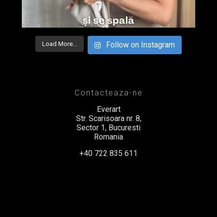
Load More...
Follow on Instagram
Contacteaza-ne
Everart
Str. Scarisoara nr. 8,
Sector 1, Bucuresti
Romania
+40 722 835 611
office@everart.ro
Termeni si Conditii
Politica de Confidentialitate