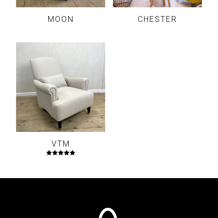
MOON
CHESTER
VTM
Evaluat la
5.00
din 5