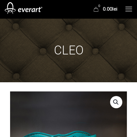
0
0.00lei
CLEO