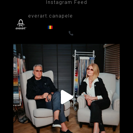
Instagram Feed
everart.canapele
Afacere de familie/Proiectare și productie
din 1999
Canapele, fotolii, paturi, draperii
- Premium
0722835611