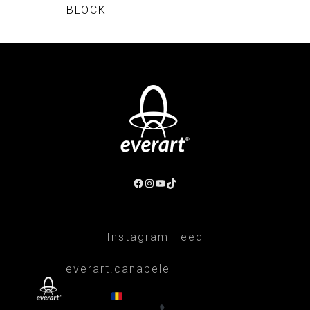
BLOCK
Facebook
Instagram
YouTube
TikTok
Instagram Feed
everart.canapele
Afacere de familie/Proiectare și productie
din 1999
Canapele, fotolii, paturi, draperii