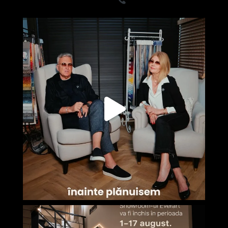
- Premium
0722835611