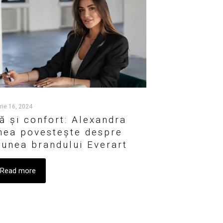
rie 16, 2024
ă și confort: Alexandra
nea povestește despre
iunea brandului Everart
Read more