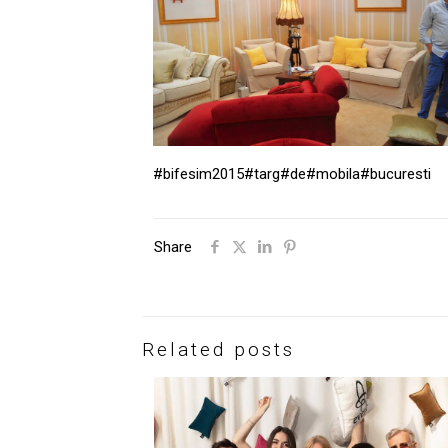
#bifesim2015
#targ
#de
#mobila
#bucuresti
Share
Related posts