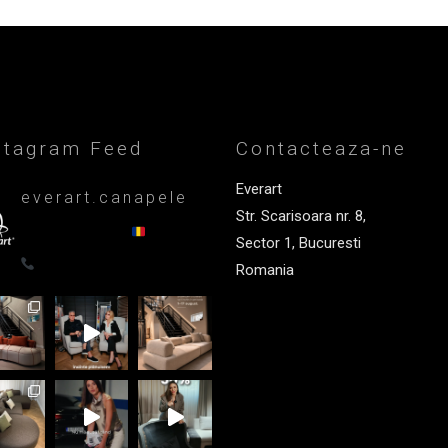
stagram Feed
Contacteaza-ne
Everart
everart.canapele
Str. Scarisoara nr. 8,
Afacere de familie/Proiectare și
productie din 1999
Canapele,
Sector 1, Bucuresti
fotolii, paturi, draperii - Premium
0722835611
Romania
+40 722 835 611
office@everart.ro