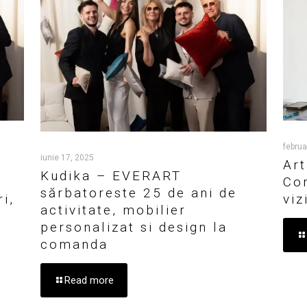
februa
iunie 17, 2025
Art
Kudika – EVERART
Co
sărbatoreste 25 de ani de
i,
viz
activitate, mobilier
personalizat si design la
comanda
Read more