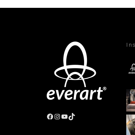
In
Facebook
Instagram
YouTube
TikTok