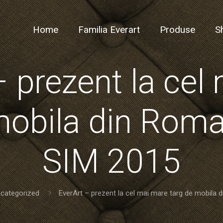
Home
Familia Everart
Produse
S
– prezent la cel
mobila din Roma
SIM 2015
categorized
EverArt – prezent la cel mai mare targ de mobila 