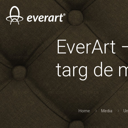
EverArt 
targ de 
Home
Media
Un