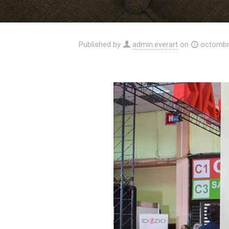
Published by
admin.everart
on
octombr