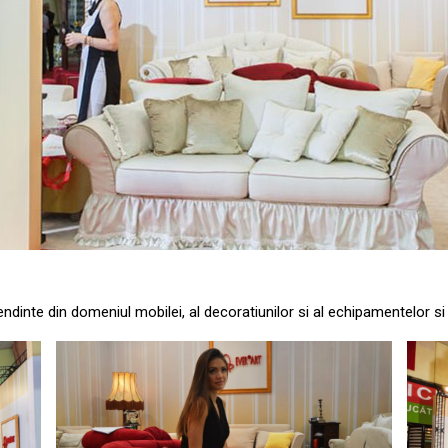
ndinte din domeniul mobilei, al decoratiunilor si al echipamentelor si 