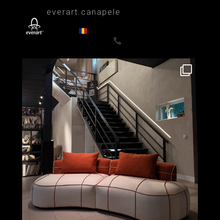
everart.canapele
Afacere de familie/Proiectare și productie
din 1999
Canapele, fotolii, paturi, draperii
- Premium
0722835611