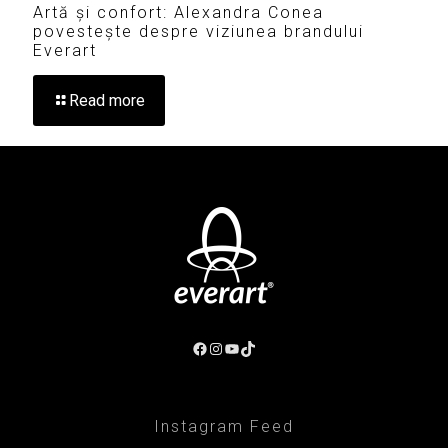
Artă și confort: Alexandra Conea
povestește despre viziunea brandului
Everart
Read more
Facebook
Instagram
YouTube
TikTok
Instagram Feed