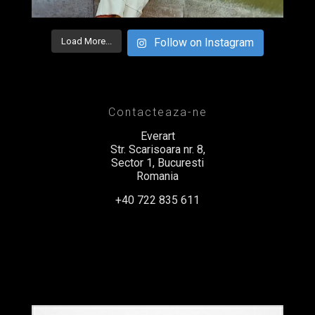
Load More...
Follow on Instagram
Contacteaza-ne
Everart
Str. Scarisoara nr. 8,
Sector 1, Bucuresti
Romania
+40 722 835 611
office@everart.ro
Termeni si Conditii
Politica de Confidentialitate