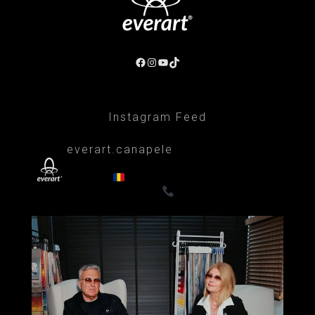
Instagram Feed
everart.canapele
Afacere de familie/Proiectare și productie
din 1999
Canapele, fotolii, paturi, draperii
- Premium
0722835611