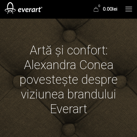
0
0.00lei
Artă și confort:
Alexandra Conea
povestește despre
viziunea brandului
Everart