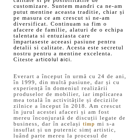
customizare. Suntem mandri ca ne-am
putut mentine aceasta traditie, chiar și
pe masura ce am crescut si ne-am
diversificat. Continuam sa fim o
afacere de familie, alaturi de o echipa
talentata si entuziasta care
împartaseste aceeasi pasiune pentru
detalii si calitate. Acesta este secretul
nostru pentru a mentine excelenta.
Citeste a
ticolul aici
r
.
Everart a început în urmă cu 24 de ani,
în 1999, din multă pasiune, dar și cu
experiență în domeniul realizării
produselor de mobilier, iar implicarea
mea totală în activitățile și deciziile
zilnice a început în 2018. Am crescut
în jurul acestei afaceri și am fost
mereu înconjurată de discuții legate de
business, dar în același
mi s-a
timp
insuflat și un puternic simț artistic,
luând parte mereu la procesul de