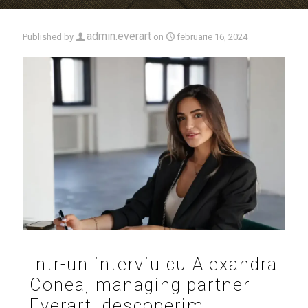
admin.everart
Published by
on
februarie 16, 2024
Intr-un interviu cu Alexandra
Conea, managing partner
Everart, descoperim