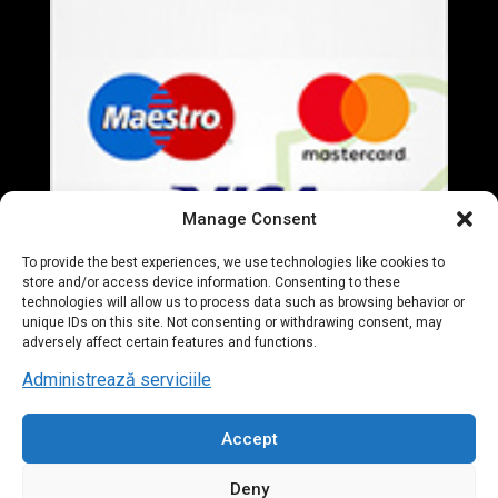
Manage Consent
To provide the best experiences, we use technologies like cookies to
store and/or access device information. Consenting to these
technologies will allow us to process data such as browsing behavior or
unique IDs on this site. Not consenting or withdrawing consent, may
adversely affect certain features and functions.
Administrează serviciile
Accept
© 2020 Everart Mobila. All Rights Reserved. designed by
Deny