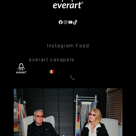
Instagram Feed
everart.canapele
Afacere de familie/Proiectare și productie
din 1999
Canapele, fotolii, paturi, draperii
- Premium
0722835611