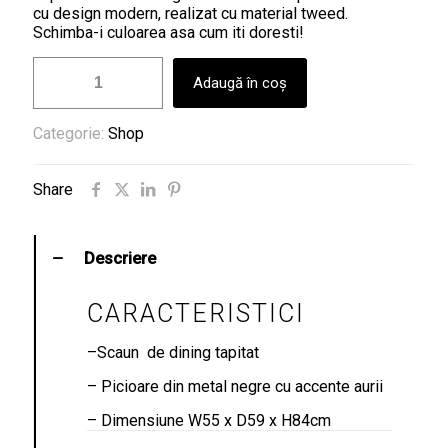
cu design modern, realizat cu material tweed.
Schimba-i culoarea asa cum iti doresti!
Cantitate
Adaugă în coș
SCAUN
DINING
004
Categorie:
Shop
Share
Descriere
CARACTERISTICI
–
Scaun de dining tapitat
– Picioare din metal negre cu accente aurii
– Dimensiune W55 x D59 x H84cm