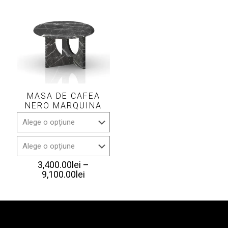
până
până
la
la
9,100.00lei
9,100.00le
MASA DE CAFEA
NERO MARQUINA
3,400.00
lei
–
Interval
9,100.00
lei
de
prețuri:
3,400.00lei
până
la