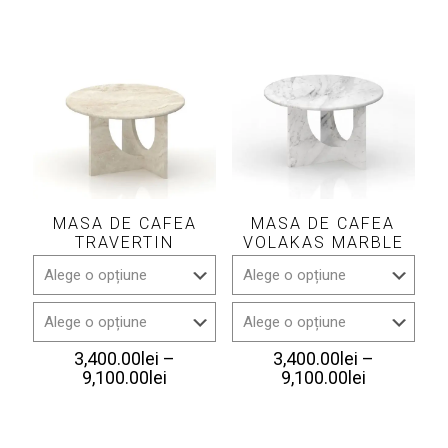
MASA DE CAFEA
MASA DE CAFEA
TRAVERTIN
VOLAKAS MARBLE
3,400.00
lei
–
3,400.00
lei
–
Interval
Interval
9,100.00
lei
9,100.00
lei
de
de
prețuri:
prețuri:
3,400.00lei
3,400.00le