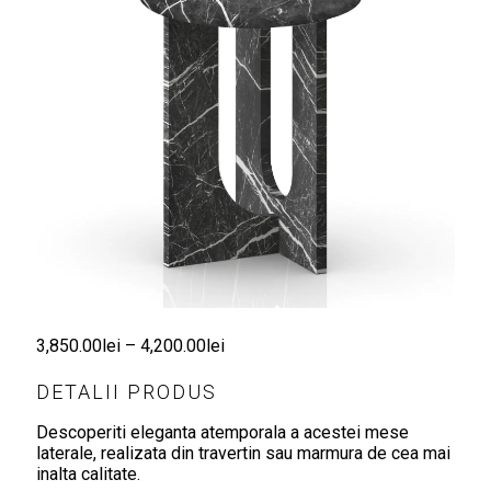
Interval
3,850.00
lei
–
4,200.00
lei
de
DETALII PRODUS
prețuri:
Descoperiti eleganta atemporala a acestei mese
3,850.00lei
laterale, realizata din travertin sau marmura de cea mai
inalta calitate.
până