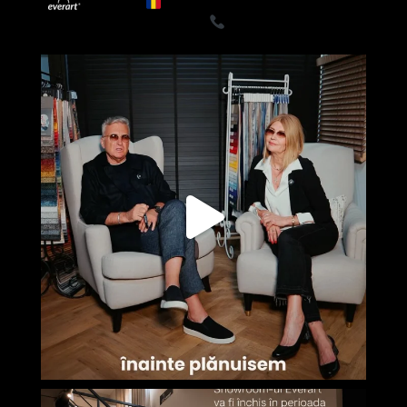
din 1999
Canapele, fotolii, paturi, draperii
- Premium
0722835611