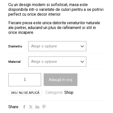
la
Cu un design modern si sofisticat, masa este
disponibila intr-o varietate de culori pentru a se potrivi
4,200.00lei
perfect cu orice decor interior.
Fiecare piesa este unica datorita venaturilor naturale
ale pietrei, aducand un plus de rafinament si stil in
orice incapere.
Diametru
Material
Cantitate
Adaugă în coș
MASA
LATERALA
NERO
Categorie:
Shop
SKU:
NU SE APLICĂ
MARQUINA
Share