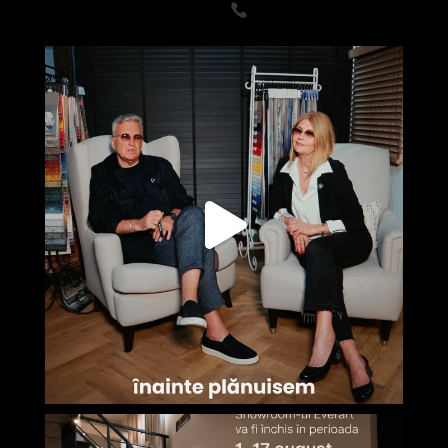
- Premium
0722835611