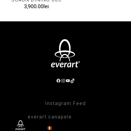
3,900.00
lei
Facebook
Instagram
YouTube
TikTok
Instagram Feed
everart.canapele
Afacere de familie/Proiectare și productie
din 1999
Canapele, fotolii, paturi, draperii