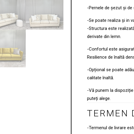
-Pernele de șezut și de
-Se poate realiza și in v
-Structura este realizat
derivate din lemn.
-Confortul este asigura
Resilience de înaltă dens
-Opțional se poate ad
calitate înaltă.
-Vă punem la dispoziție 
puteți alege.
TERMEN 
-Termenul de livrare es