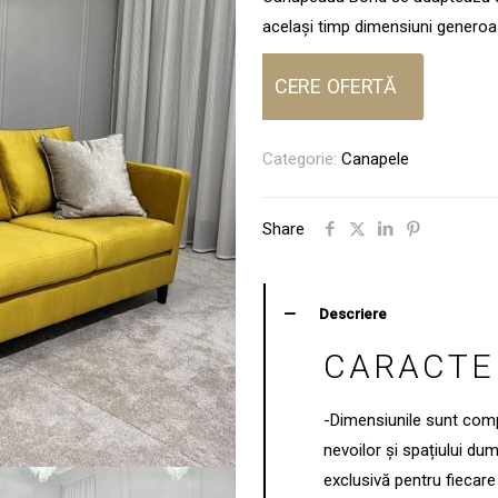
același timp dimensiuni generoas
CERE OFERTĂ
Categorie:
Canapele
Share
Descriere
CARACTER
-Dimensiunile sunt comp
nevoilor și spațiului du
exclusivă pentru fiecare