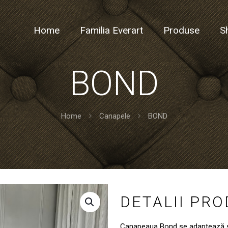
Home
Familia Everart
Produse
S
BOND
Home
Canapele
BOND
DETALII PR
Canapeaua Bond se adaptează spa