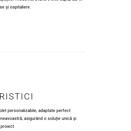
e și ospitaliere.
ISTICI
let personalizabile, adaptate perfect
mneavoastră, asigurând o soluție unică și
 proiect.