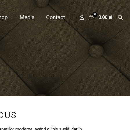
0
hop
Media
Contact
0.00lei
ODUS
țiilor moderne, având o linie suplă, dar în