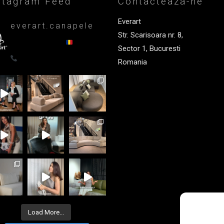
stagram Feed
Contacteaza-ne
Everart
everart.canapele
Str. Scarisoara nr. 8,
Afacere de familie/Proiectare și
productie din 1999
Canapele,
Sector 1, Bucuresti
fotolii, paturi, draperii - Premium
0722835611
Romania
+40 722 835 611
office@everart.ro
Load More...