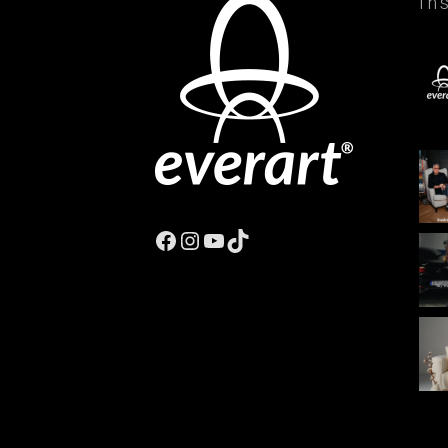
In
Facebook
Instagram
YouTube
TikTok