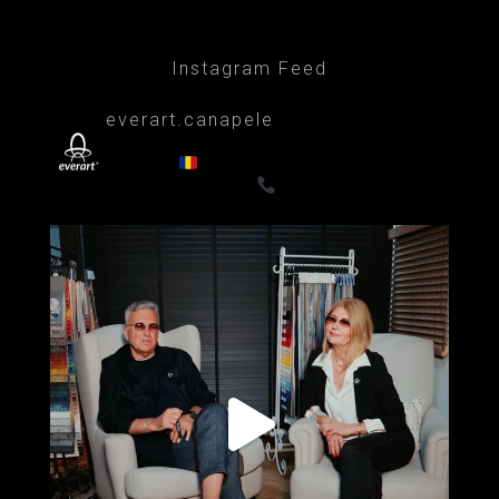
Instagram Feed
everart.canapele
Afacere de familie/Proiectare și productie
din 1999
Canapele, fotolii, paturi, draperii
- Premium
0722835611