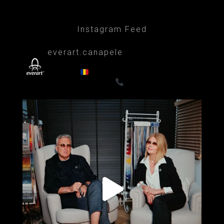
Instagram Feed
everart.canapele
Afacere de familie/Proiectare și productie
din 1999
Canapele, fotolii, paturi, draperii
- Premium
0722835611