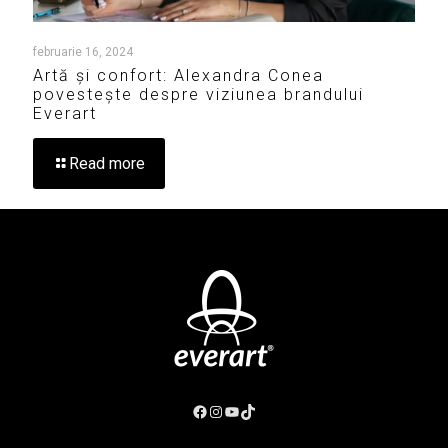
februarie 16, 2024
Artă și confort: Alexandra Conea
povestește despre viziunea brandului
Everart
Read more