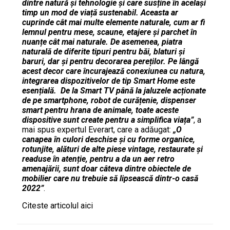
dintre natură și tehnologie și care susține în același
timp un mod de viață sustenabil. Aceasta ar
cuprinde cât mai multe elemente naturale, cum ar fi
lemnul pentru mese, scaune, etajere și parchet în
nuanțe cât mai naturale. De asemenea, piatra
naturală de diferite tipuri pentru băi, blaturi și
baruri, dar și pentru decorarea pereților. Pe lângă
acest decor care încurajează conexiunea cu natura,
integrarea dispozitivelor de tip Smart Home este
esențială. De la Smart TV până la jaluzele acționate
de pe smartphone, robot de curățenie, dispenser
smart pentru hrana de animale, toate aceste
dispositive sunt create pentru a simplifica viața”
, a
mai spus expertul Everart, care a adăugat:
„O
canapea în culori deschise și cu forme organice,
rotunjite, alături de alte piese vintage, restaurate și
readuse în atenție, pentru a da un aer retro
amenajării, sunt doar câteva dintre obiectele de
mobilier care nu trebuie să lipsească dintr-o casă
2022”
.
Citeste articolul aici