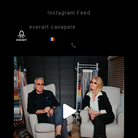
Instagram Feed
everart.canapele
Afacere de familie/Proiectare și productie
din 1999
Canapele, fotolii, paturi, draperii
- Premium
0722835611