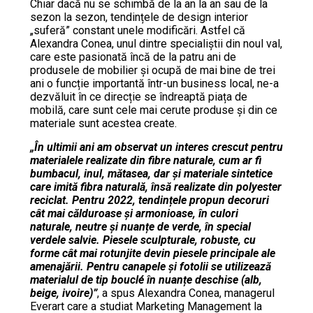
Chiar dacă nu se schimbă de la an la an sau de la
sezon la sezon, tendințele de design interior
„suferă” constant unele modificări. Astfel că
Alexandra Conea, unul dintre specialiștii din noul val,
care este pasionată încă de la patru ani de
produsele de mobilier și ocupă de mai bine de trei
ani o funcție impor
tantă într-un business local, ne-a
dezvăluit în ce direcție se îndreaptă piața de
mobilă, care sunt cele mai cerute produse și din ce
materiale sunt acestea create.
„În ultimii ani am observat un interes crescut pentru
materialele realizate din fibre naturale, cum ar fi
bumbacul, inul, mătasea, dar și materiale sintetice
care imită fibra naturală, însă realizate din polyester
reciclat. Pentru 2022, tendințele propun decoruri
cât mai călduroase și armonioase, în culori
naturale, neutre și nuanțe de verde, în special
verdele salvie. Piesele sculpturale, robuste, cu
forme cât mai rotunjite devin piesele principale ale
amenajării. Pentru canapele și fotolii se utilizează
materialul de tip bouclé în nuanțe deschise (alb,
beige, ivoire)”
, a spus Alexandra Conea, managerul
Everart care a studiat Marketing Management la