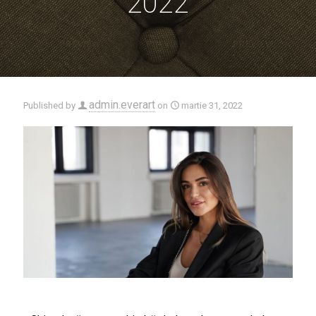
2022
admin.everart
Published by
on
martie 31, 2022