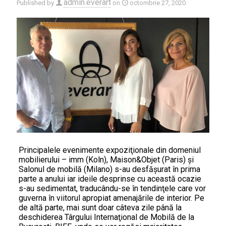
admin.everart
Published by
on
octombrie 27, 2020
Principalele evenimente expoziţionale din domeniul
mobilierului – imm (Koln), Maison&Objet (Paris) şi
Salonul de mobilă (Milano) s-au desfăşurat în prima
parte a anului iar ideile desprinse cu această ocazie
s-au sedimentat, traducându-se în tendinţele care vor
guverna în viitorul apropiat amenajările de interior. Pe
de altă parte, mai sunt doar câteva zile până la
deschiderea Târgului Internaţional de Mobilă de la