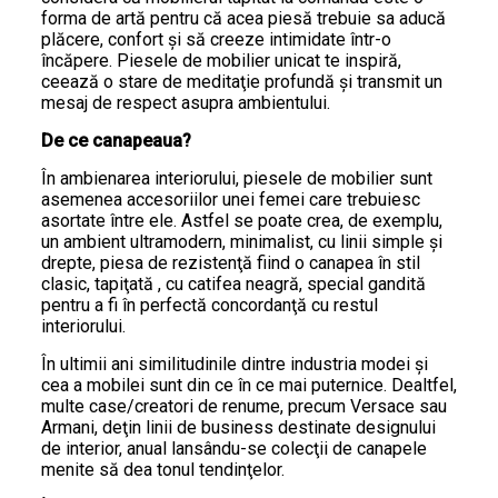
forma de artă pentru că acea piesă trebuie sa aducă
plăcere, confort şi să creeze intimidate într-o
încăpere. Piesele de mobilier unicat te inspiră,
ceează o stare de meditaţie profundă şi transmit un
mesaj de respect asupra ambientului.
De ce canapeaua?
În ambienarea interiorului, piesele de mobilier sunt
asemenea accesoriilor unei femei care trebuiesc
asortate între ele. Astfel se poate crea, de exemplu,
un ambient ultramodern, minimalist, cu linii simple şi
drepte, piesa de rezistenţă fiind o canapea în stil
clasic, tapiţată , cu catifea neagră, special gandită
pentru a fi în perfectă concordanţă cu restul
interiorului.
În ultimii ani similitudinile dintre industria modei şi
cea a mobilei sunt din ce în ce mai puternice. Dealtfel,
multe case/creatori de renume, precum Versace sau
Armani, deţin linii de business destinate designului
de interior, anual lansându-se colecţii de canapele
menite să dea tonul tendinţelor.