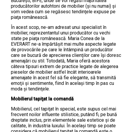
Bucureşti, BIFE, unde se vor regăsi majoritatea
producătorilor autohtoni de mobilier (şi nu numai) şi
vom vedea cum se regăsesc tendinţele expuse pe
piaţa românească.
În acest scop, ne-am adresat unui specialist în
mobilier, reprezentantul unui producător cu vechi
state pe piaţa românească. Maria Conea de la
EVERART ne-a împărtăşit mai multe aspecte legate
de provocările pe care le întâmpină un producător
care se bucură de aprecierea clienţilor care îşi doresc
amenajări cu stil. Totodată, Maria oferă acestora
câteva tipsuri extrem de practice legate de alegerea
pieselor de mobilier astfel încât interioarele
amenajate în acest fel să fie elegante, să transmită
emoţii şi sentimente, fiind în acelaşi timp în pas cu
moda şi tendinţele.
Mobilierul tapiţat la comandă
Mobilierul, cel tapiţat în special, este supus cel mai
frecvent noilor influente stilistice, putând fi, pe bună
dreptate inclus, prin elementele sale estetice şi de
calitate, în industria luxului. În acelaşi timp se poate
considera că mobilierul tapitat la comandă este o