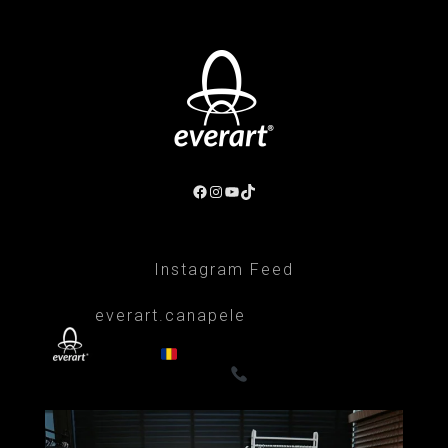
Facebook
Instagram
YouTube
TikTok
Instagram Feed
everart.canapele
Afacere de familie/Proiectare și productie
din 1999
Canapele, fotolii, paturi, draperii
- Premium
0722835611