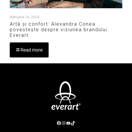
februarie 16, 2024
Artă și confort: Alexandra Conea
povestește despre viziunea brandului
Everart
Read more
Facebook
Instagram
YouTube
TikTok