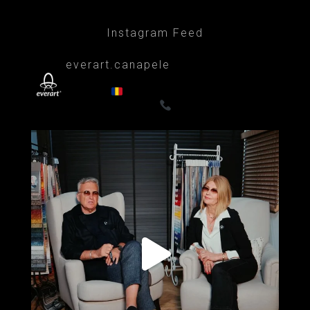
Instagram Feed
everart.canapele
Afacere de familie/Proiectare și productie
din 1999
Canapele, fotolii, paturi, draperii
- Premium
0722835611