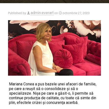
admin.everart
Published by
on
octombrie 27, 2020
Mariana Conea a pus bazele unei afaceri de familie,
pe care a reuşit să o consolideze şi să o
specializeze. Nişa pe care a găsit-o, îi permite să
continue producţia de calitate, cu toate că simte din
plin, efectele crizei şi concurenţa acerbă.