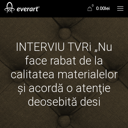
0
0.00lei
INTERVIU TVRi „Nu
face rabat de la
calitatea materialelor
şi acordă o atenţie
deosebită desi