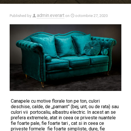
admin.everart
Published by
on
octombrie 27, 2020
Canapele cu motive florale ton pe ton, culori
deschise, calde, de „pamant” (bej, unt, ou de rata) sau
culori vii  portocaliu, albastru electric. In acest an se
prefera extremele, atat in ceea ce priveste nuantele 
fie foarte pale, fie foarte tari , cat si in ceea ce
priveste formele  fie foarte simpliste, dure, fie