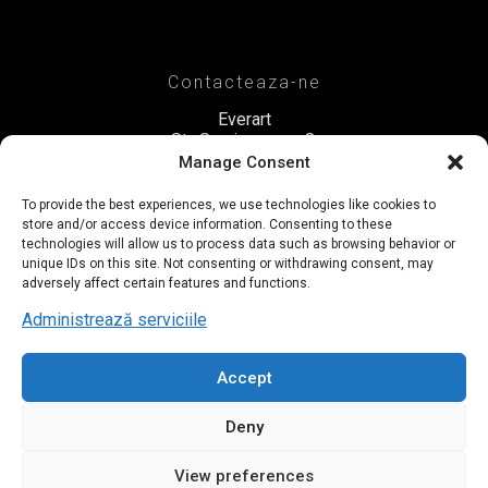
Contacteaza-ne
Everart
Str. Scarisoara nr. 8,
Sector 1, Bucuresti
Manage Consent
Romania
To provide the best experiences, we use technologies like cookies to
+40 722 835 611
store and/or access device information. Consenting to these
office@everart.ro
technologies will allow us to process data such as browsing behavior or
unique IDs on this site. Not consenting or withdrawing consent, may
adversely affect certain features and functions.
Administrează serviciile
Termeni si Conditii
Politica de Confidentialitate
Accept
Deny
View preferences