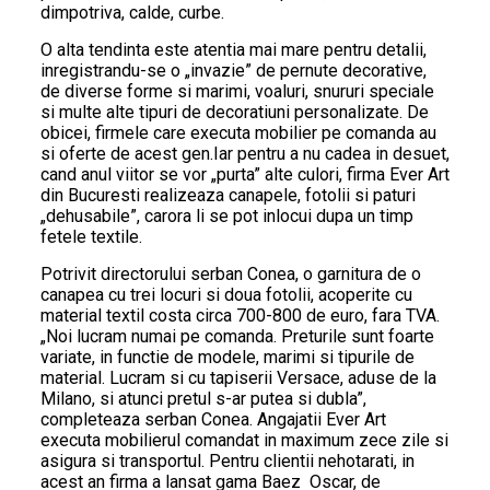
dimpotriva, calde, curbe.
O alta tendinta este atentia mai mare pentru detalii,
inregistrandu-se o „invazie” de pernute decorative,
de diverse forme si marimi, voaluri, snururi speciale
si multe alte tipuri de decoratiuni personalizate. De
obicei, firmele care executa mobilier pe comanda au
si oferte de acest gen.Iar pentru a nu cadea in desuet,
cand anul viitor se vor „purta” alte culori, firma Ever Art
din Bucuresti realizeaza canapele, fotolii si paturi
„dehusabile”, carora li se pot inlocui dupa un timp
fetele textile.
Potrivit directorului serban Conea, o garnitura de o
canapea cu trei locuri si doua fotolii, acoperite cu
material textil costa circa 700-800 de euro, fara TVA.
„Noi lucram numai pe comanda. Preturile sunt foarte
variate, in functie de modele, marimi si tipurile de
material. Lucram si cu tapiserii Versace, aduse de la
Milano, si atunci pretul s-ar putea si dubla”,
completeaza serban Conea. Angajatii Ever Art
executa mobilierul comandat in maximum zece zile si
asigura si transportul. Pentru clientii nehotarati, in
acest an firma a lansat gama Baez  Oscar, de