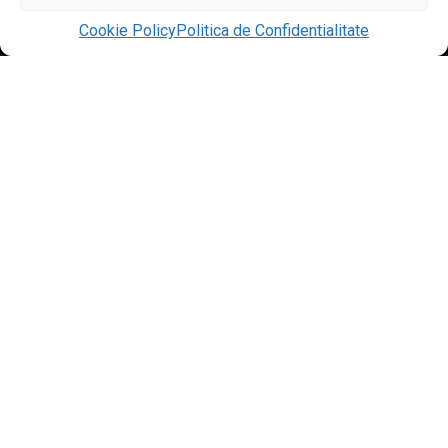
Contact us
Cookie Policy
Politica de Confidentialitate
Open
chaty
© 2020 Everart Mobila. All Rights Reserved. designed by
Tudor Deleanu