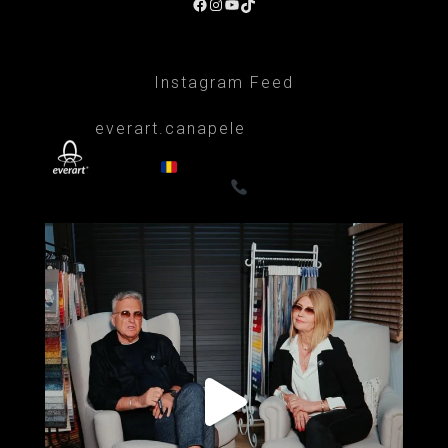
Facebook
Instagram
YouTube
TikTok
Instagram Feed
everart.canapele
Afacere de familie/Proiectare și productie
din 1999
Canapele, fotolii, paturi, draperii
- Premium
0722835611