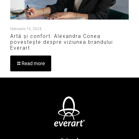
februarie 16, 2024
Artă și confort: Alexandra Conea
povestește despre viziunea brandului
Everart
Read more