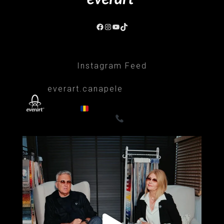
Facebook
Instagram
YouTube
TikTok
Instagram Feed
everart.canapele
Afacere de familie/Proiectare și productie
din 1999
Canapele, fotolii, paturi, draperii
- Premium
0722835611