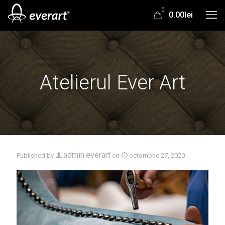
0
0.00lei
Atelierul Ever Art
admin.everart
Published by
on
octombrie 27, 2020