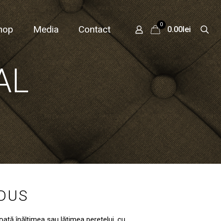
0
hop
Media
Contact
0.00lei
AL
ODUS
toată înălțimea sau lățimea peretelui, cu