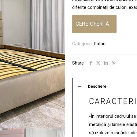
diferite combinații de culori, exa
CERE OFERTĂ
Categorie:
Paturi
Share
Descriere
CARACTERI
-În interiorul cadrului 
metalică și lamele elas
să izoleze miscările, id