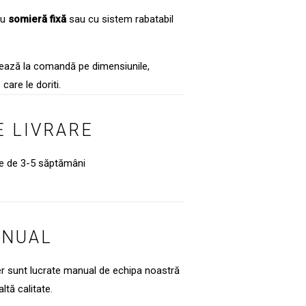
cu
somieră
fixă
sau cu sistem rabatabil
izează la comandă pe dimensiunile,
 care le doriti.
 LIVRARE
te de 3-5 săptămâni
ANUAL
er sunt lucrate manual de echipa noastră
ltă calitate.