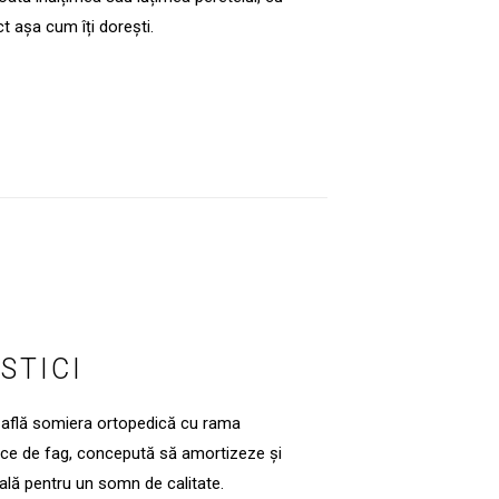
ct așa cum îți dorești.
STICI
se află somiera ortopedică cu rama
tice de fag, concepută să amortizeze și
eală pentru un somn de calitate.