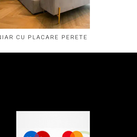
NIAR CU PLACARE PERETE
Termeni si Conditii
Politica de Confidentialitate