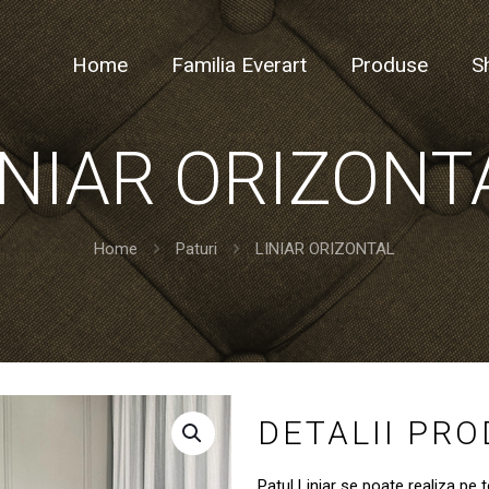
Home
Familia Everart
Produse
S
INIAR ORIZONT
Home
Paturi
LINIAR ORIZONTAL
DETALII PR
Patul Liniar se poate realiza pe 