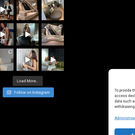
+40 722 835 611
office@everart.ro
Load More...
To provide t
Follow on Instagram
access devic
data such as
withdrawing
Administreaz