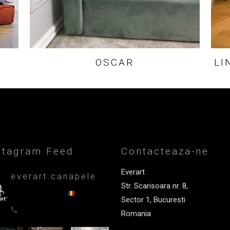
OSCAR
LI
stagram Feed
Contacteaza-ne
Everart
everart.canapele
Str. Scarisoara nr. 8,
Afacere de familie/Proiectare și
productie din 1999
Canapele,
Sector 1, Bucuresti
fotolii, paturi, draperii - Premium
0722835611
Romania