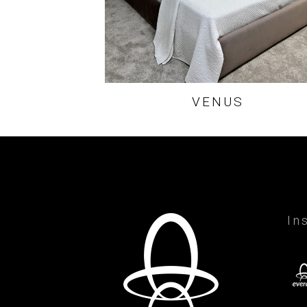
VENUS
In