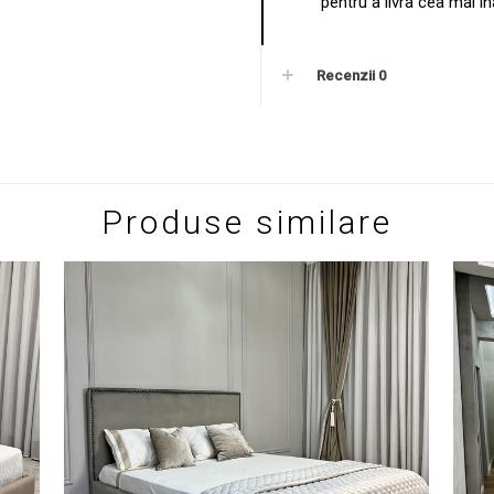
pentru a livra cea mai îna
Recenzii
0
Produse similare