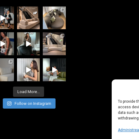
+40 722 835 611
office@everart.ro
Load More...
To provide t
Follow on Instagram
access devic
data such as
withdrawing
Administreaz