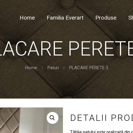
Home
Familia Everart
Produse
S
LACARE PERETE
Home
Paturi
PLACARE PERETE 3
DETALII PR
Tăblia patului este realizată din