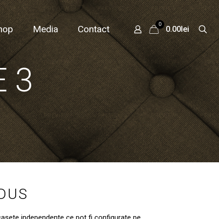
0
hop
Media
Contact
0.00lei
 3
ODUS
 casete independente ce pot fi configurate pe