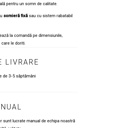
eală pentru un somn de calitate.
cu
somieră
fixă
sau cu sistem rabatabil
izează la comandă pe dimensiunile,
 care le doriti.
 LIVRARE
te de 3-5 săptămâni
ANUAL
er sunt lucrate manual de echipa noastră