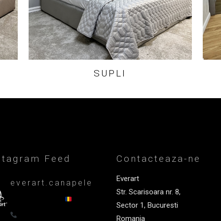
SUPLI
stagram Feed
Contacteaza-ne
Everart
everart.canapele
Str. Scarisoara nr. 8,
Afacere de familie/Proiectare și
productie din 1999
Canapele,
Sector 1, Bucuresti
fotolii, paturi, draperii - Premium
0722835611
Romania