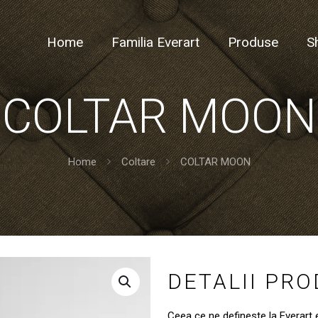
Home
Familia Everart
Produse
S
COLTAR MOON
Home
Coltare
COLTAR MOON
DETALII PR
Ceea ce ne defineste la Everart 