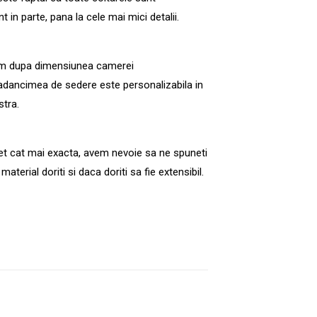
t in parte, pana la cele mai mici detalii.
zam dupa dimensiunea camerei
 adancimea de sedere este personalizabila in
tra.
ret cat mai exacta, avem nevoie sa ne spuneti
aterial doriti si daca doriti sa fie extensibil.