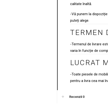
calitate înaltă.
-Vă punem la dispoziție 
puteți alege.
TERMEN 
-Termenul de livrare es
varia în funcție de comp
LUCRAT 
-Toate piesele de mobil
pentru a livra cea mai în
Recenzii
0