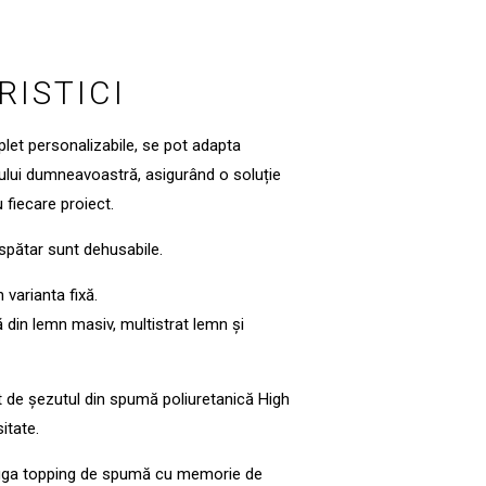
ISTICI
let personalizabile, se pot adapta
iului dumneavoastră, asigurând o soluție
 fiecare proiect.
 spătar sunt dehusabile.
 varianta fixă.
ă din lemn masiv, multistrat lemn și
t de șezutul din spumă poliuretanică High
itate.
ăuga topping de spumă cu memorie de