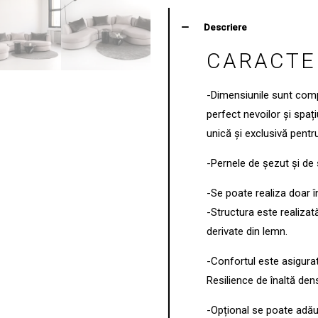
Descriere
CARACTER
-Dimensiunile sunt comp
perfect nevoilor și spaț
unică și exclusivă pentru
-Pernele de șezut și de
-Se poate realiza doar în
-Structura este realizat
derivate din lemn.
-Confortul este asigura
Resilience de înaltă dens
-Opțional se poate ad