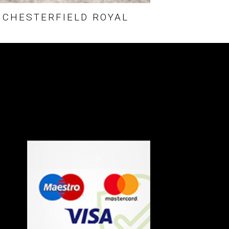
CHESTERFIELD ROYAL
Termeni si Conditii
Politica de Confidentialitate