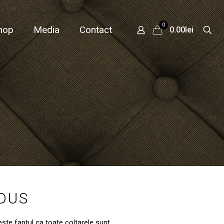
0
hop
Media
Contact
0.00lei
ODUS
este faptul ca toate coltarele sunt