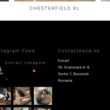
CHESTERFIELD XL
stagram Feed
Contacteaza-ne
Everart
everart.canapele
Str. Scarisoara nr. 8,
Afacere de familie/Proiectare și
productie din 1999
Canapele,
Sector 1, Bucuresti
fotolii, paturi, draperii - Premium
0722835611
Romania
+40 722 835 611
office@everart.ro