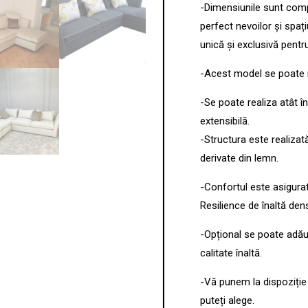
-Dimensiunile sunt comp
perfect nevoilor și spaț
unică și exclusivă pentru
-Acest model se poate r
-Se poate realiza atât în 
extensibilă.
-Structura este realizat
derivate din lemn.
-Confortul este asigura
Resilience de înaltă dens
-Opțional se poate ad
calitate înaltă.
-Vă punem la dispoziție 
puteți alege.