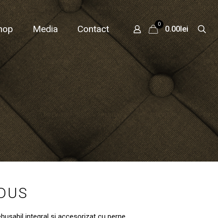
0
hop
Media
Contact
0.00lei
ODUS
ehusabil integral și accesorizat cu perne