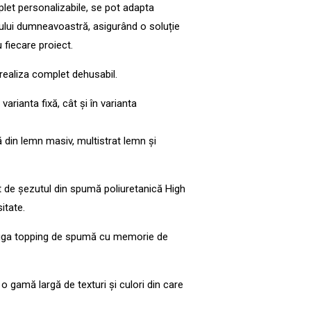
let personalizabile, se pot adapta
iului dumneavoastră, asigurând o soluție
 fiecare proiect.
ealiza complet dehusabil.
varianta fixă, cât și în varianta
ă din lemn masiv, multistrat lemn și
t de șezutul din spumă poliuretanică High
itate.
ăuga topping de spumă cu memorie de
o gamă largă de texturi și culori din care