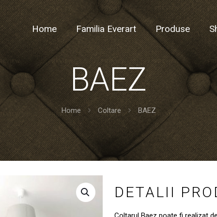
Home
Familia Everart
Produse
S
BAEZ
Home
Coltare
BAEZ
DETALII PR
Colțarul Baez poate fi realizat d