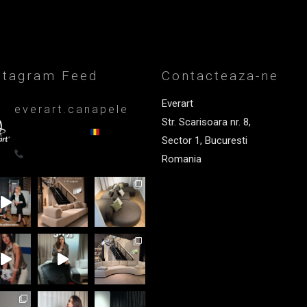
stagram Feed
Contacteaza-ne
Everart
everart.canapele
Str. Scarisoara nr. 8,
Afacere de familie/Proiectare și
productie din 1999
Canapele,
Sector 1, Bucuresti
fotolii, paturi, draperii - Premium
0722835611
Romania
+40 722 835 611
office@everart.ro