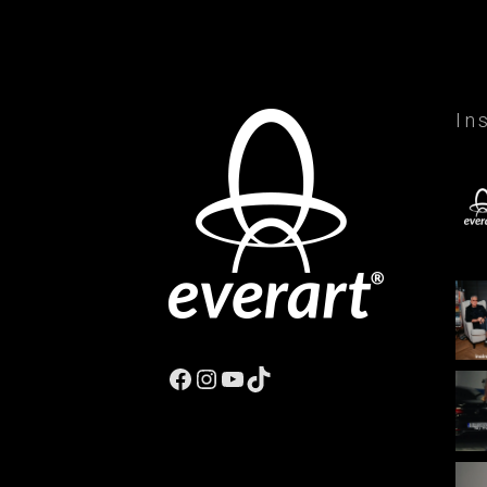
In
Facebook
Instagram
YouTube
TikTok