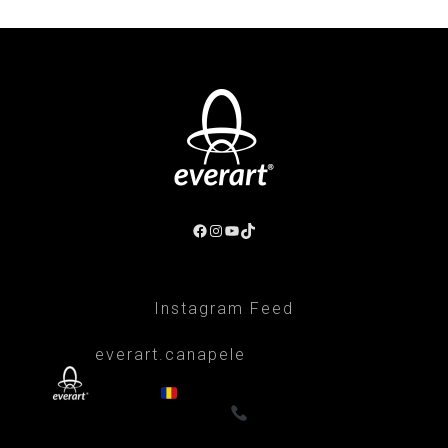
Facebook
Instagram
YouTube
TikTok
Instagram Feed
everart.canapele
Afacere de familie/Proiectare și productie
din 1999
Canapele, fotolii, paturi, draperii
- Premium
0722835611