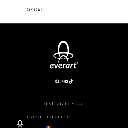
OSCAR
Facebook
Instagram
YouTube
TikTok
Instagram Feed
everart.canapele
Afacere de familie/Proiectare și productie