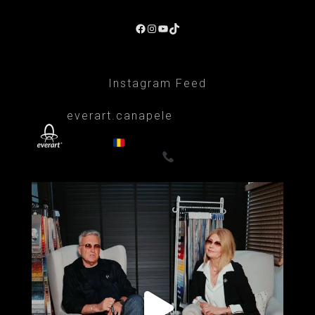
Facebook
Instagram
YouTube
TikTok
Instagram Feed
everart.canapele
Afacere de familie/Proiectare și productie
din 1999
Canapele, fotolii, paturi, draperii
- Premium
0722835611