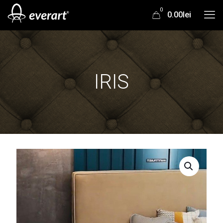
0
0.00lei
IRIS