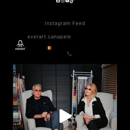
Facebook
Instagram
YouTube
TikTok
Instagram Feed
everart.canapele
Afacere de familie/Proiectare și productie
din 1999
Canapele, fotolii, paturi, draperii
- Premium
0722835611