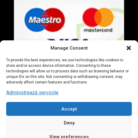
Manage Consent
To provide the best experiences, we use technologies like cookies to
store and/or access device information. Consenting to these
technologies will allow us to process data such as browsing behavior or
unique IDs on this site. Not consenting or withdrawing consent, may
adversely affect certain features and functions.
Administrează serviciile
Accept
© 2020 Everart Mobila. All Rights Reserved. designed by
Deny
Tudor Deleanu
View preferences