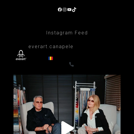
Facebook
Instagram
YouTube
TikTok
Instagram Feed
everart.canapele
Afacere de familie/Proiectare și productie
din 1999
Canapele, fotolii, paturi, draperii
- Premium
0722835611