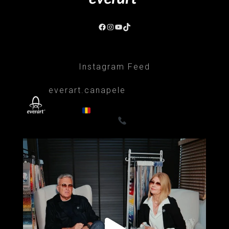
Facebook
Instagram
YouTube
TikTok
Instagram Feed
everart.canapele
Afacere de familie/Proiectare și productie
din 1999
Canapele, fotolii, paturi, draperii
- Premium
0722835611