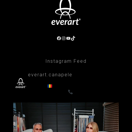
Facebook
Instagram
YouTube
TikTok
Instagram Feed
everart.canapele
Afacere de familie/Proiectare și productie
din 1999
Canapele, fotolii, paturi, draperii
- Premium
0722835611