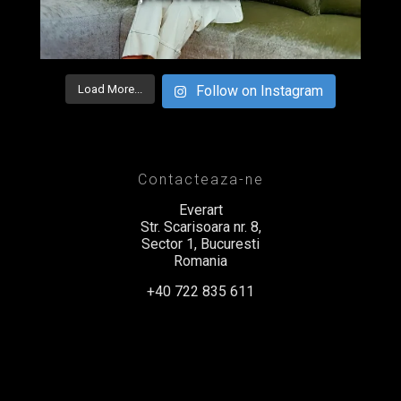
Load More...
Follow on Instagram
Contacteaza-ne
Everart
Str. Scarisoara nr. 8,
Sector 1, Bucuresti
Romania
+40 722 835 611
office@everart.ro
Termeni si Conditii
Politica de Confidentialitate