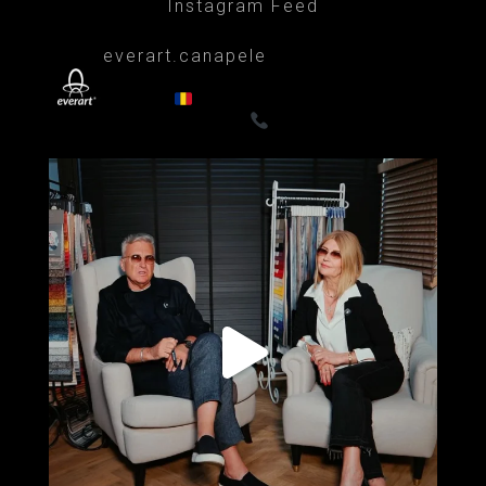
Instagram Feed
everart.canapele
Afacere de familie/Proiectare și productie
din 1999
Canapele, fotolii, paturi, draperii
- Premium
0722835611