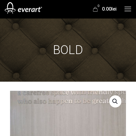
0
0.00lei
BOLD